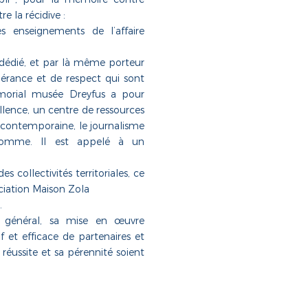
re la récidive :
s enseignements de l’affaire
 dédié, et par là même porteur
olérance et de respect
qui sont
morial musée Dreyfus a pour
llence,
un centre de ressources
re contemporaine, le journalisme
homme. Il est appelé à un
s collectivités territoriales, ce
ociation Maison Zola
.
rêt général, sa mise en œuvre
if et efficace
de partenaires et
réussite et sa pérennité soient