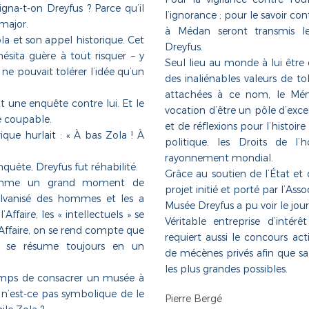
gna-t-on Dreyfus ? Parce qu’il
l’ignorance ; pour le savoir cont
-major.
à Médan seront transmis le
la et son appel historique. Cet
Dreyfus.
’hésita guère
à tout risquer – y
Seul lieu au monde à lui être
 ne pouvait tolérer l’idée qu’un
des inaliénables valeurs de t
attachées à ce nom, le Mé
it une enquête contre lui. Et le
vocation d’être un pôle d’exce
ré coupable.
et de réflexions pour l’histoi
rique hurlait : « À bas Zola ! À
politique, les Droits
de l’
rayonnement mondial.
quête, Dreyfus fut réhabilité.
Grâce au soutien de l’État et de
 comme un grand moment de
projet initié et porté par l’Ass
 galvanisé des hommes
et les a
Musée Dreyfus a pu voir le jour
’Affaire, les « intellectuels » se
Véritable entreprise d’inté
Affaire,
on se rend compte que
requiert aussi le concours act
 se résume toujours en un
de mécènes privés afin que sa 
les plus grandes possibles.
temps de consacrer un musée à
t n’est-ce pas
symbolique de le
Pierre Bergé