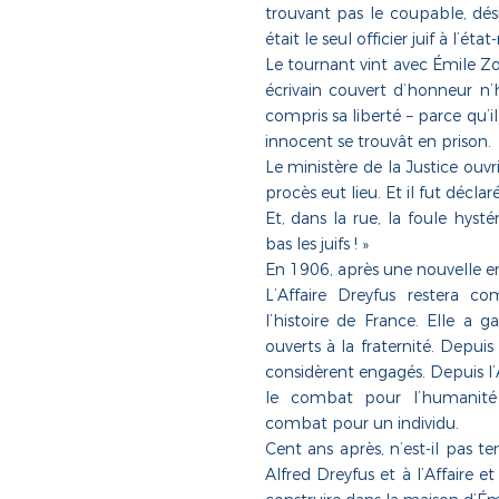
trouvant pas le coupable, dési
était le seul
officier juif à l’état
Le tournant vint avec Émile Zo
écrivain couvert d’honneur n
compris sa liberté – parce qu’il
innocent se trouvât en prison.
Le ministère de la Justice ouvr
procès eut lieu. Et il fut décla
Et, dans la rue, la foule hysté
bas les juifs ! »
En 1906, après une nouvelle en
L’Affaire Dreyfus restera
l’histoire de France. Elle a
ouverts à la fraternité. Depuis l
considèrent engagés. Depuis l’
le combat pour l’humanité
combat pour un individu.
Cent ans après, n’est-il pas 
Alfred Dreyfus et à l’Affaire e