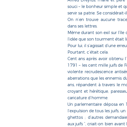
Alfred Dreyfus, marié et père 
souci – le bonheur simple et qu
servir sa patrie. Se considérait-i
On n’en trouve aucune trac
dans ses lettres.
Même durant son exil sur l’île d
l’idée que son tourment était li
Pour lui, il s’agissait d’une erreur
Pourtant, c’était cela.
Cent ans après avoir obtenu l’é
1791 – les cent mille juifs de
violente recrudescence antisé
aberrations que les ennemis
du
ans, répandent à travers le mo
croyant
et hérétique, paresseu
caricature d’homme.
Un parlementaire déposa en 1
l’expulsion de tous les juifs, 
ghettos ; d’autres demandaie
aux juifs ”, criait-on bien avant