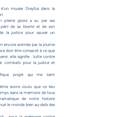
n d’un musée Dreyfus dans la
an.
 pleine gloire a su, par ses
péril
de sa liberté et de son
 de la justice pour sauver un
son encore animée par la plume
ce doit être
consacré à ce que
venir, elle signifie : lutte contre
me,
combats pour la justice et
fique projet qui me tient
même avons voulu que ce lieu
ngtemps dans la mémoire
de tous
amatique de notre histoire
emué le monde
bien au-delà des
ubli ; pour la mémoire contre