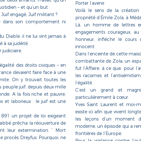
de deux enfants, n’avait qu’un
Porter l’avenir.
otidien – et qu’un but :
Voilà le sens de la créatio
l Juif engagé, Juif militant ?
propriété d’Émile Zola, à Méd
e dans son comportement ni
Là, un homme de lettres en
engagements courageux, au 
u Diable, il ne lui vint jamais à
honneur, infléchir le cours
é à sa judéité.
innocent.
 judiciaire.
Dans l’enceinte de cette mai
combattante de Zola, un espa
galité des droits civiques – en
fut l’Affaire, à ce que, pour l’a
 France devaient
faire face à une
les racismes et l’antisémitis
mite. On y trouvait toutes les
l’égalité.
 peuple juif, depuis deux mille
C’est un grand et magni
nde. A la fois riche et pauvre,
particulièrement à cœur.
x et laborieux : le juif est une
Yves Saint Laurent et moi-
existe ici afin que vivent lo
891 un projet de loi exigeant
les leçons d’un moment dr
un abbé prêcha
la réouverture de
moderne, un épisode qui a r
nt leur extermination. “ Mort
frontières de l’Europe.
le procès Dreyfus. Pourquoi, ne
Pour la vigilance contre l’o