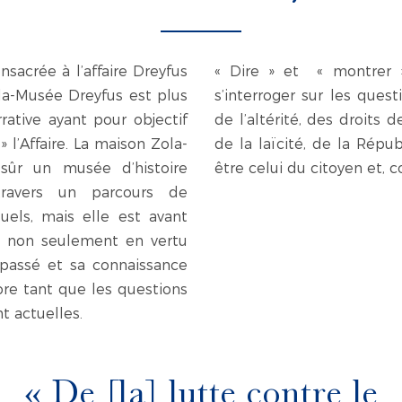
sacrée à l’affaire Dreyfus
« Dire » et « montrer » 
la-Musée Dreyfus est plus
s’interroger sur les quest
ative ayant pour objectif
de l’altérité, des droit
» l’Affaire. La maison Zola-
de la laïcité, de la Répu
sûr un musée d’histoire
être celui du citoyen et, 
travers un parcours de
uels, mais elle est avant
 non seulement en vertu
passé et sa connaissance
core tant que les questions
t actuelles.
« De [la] lutte contre le